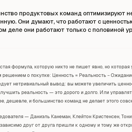
нство продуктовых команд оптимизируют н
нную. Они думают, что работают с ценность
ом деле они работают только с половиной у
остая формула, которую никто не пишет явно, но которая
 решением о покупке: Ценность = Реальность − Ожидание
дует нетривиальный вывод: вы можете увеличить ценно
Улучшить реальность — это дорого и долго. Или управля
ее, дешевле, и большинство команд не делает этого совс
едователя — Даниэль Канеман, Клейтон Кристенсен, Тони
зависимо друг от друга пришли к одному и тому же откр