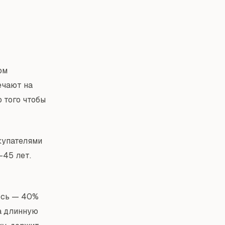
ом
ечают на
 того чтобы
купателями
–45 лет.
ось — 40%
а длинную