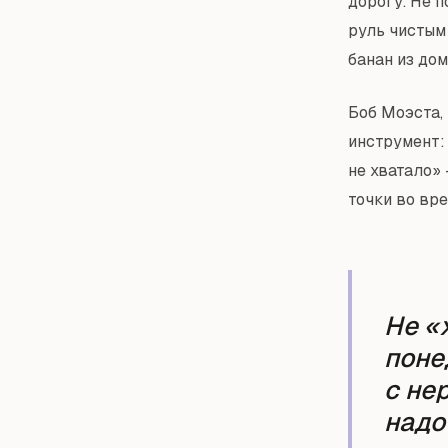
дорогу. Не п
руль чистым 
банан из дом
Боб Моэста,
инструмент:
не хватало»
точки во вр
Не «
поне
с не
надо