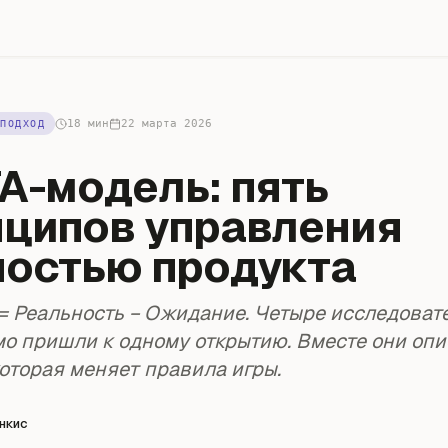
18 мин
22 марта 2026
ПОДХОД
A-модель: пять
нципов управления
ностью продукта
= Реальность − Ожидание. Четыре исследоват
о пришли к одному открытию. Вместе они оп
которая меняет правила игры.
нкис