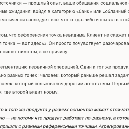
 источники — прошлый опыт, ваши обещания, социальное 
ные ожидания: войдя в категорию «банк» или «облачный 
матически наследует всё, что когда-либо испытал в этой
том, что референсная точка невидима. Клиент не скажет 
 точка — вот здесь». Он просто почувствует разочарова
опишет симптом, а не причину.
сегментацию первичной операцией. Один и тот же продук
но разных точек: человек, который раньше решал зада
человек, который пользовался дорогим агентством. Первы
, где второй видит норму.
о и того же продукта у разных сегментов может отличат
о — не потому что продукт работает по-разному, а пото
 пришли с разными референсными точками. Агрегирован