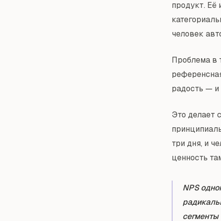
продукт. Её
категориаль
человек авто
Проблема в 
референсная
радость — и 
Это делает 
принципиаль
три дня, и 
ценность там
NPS одног
радикальн
сегменты