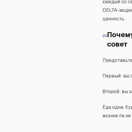
каждый со с
DELTA-модел
ценность.
Почему
00
совет
Представьте
Первый: вы з
Второй: вы з
Еда одна. К
возникла не