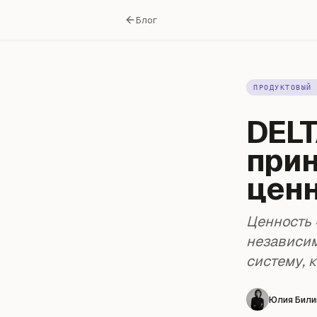
Блог
ПРОДУКТОВЫЙ 
DELT
при
цен
Ценность 
независим
систему, 
Юлия Били