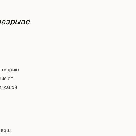
 разрыве
— теорию
ние от
, какой
л ваш