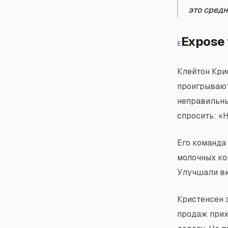
это средн
Expose 
E
Клейтон Крис
проигрывают
неправильны
спросить: «
Его команда
молочных ко
Улучшали вку
Кристенсен 
продаж прих