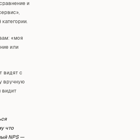
сравнение и
сервис»,
 категории.
вам: «моя
ние или
т видят с
чу вручную
й видит
ься
му что
ный NPS —