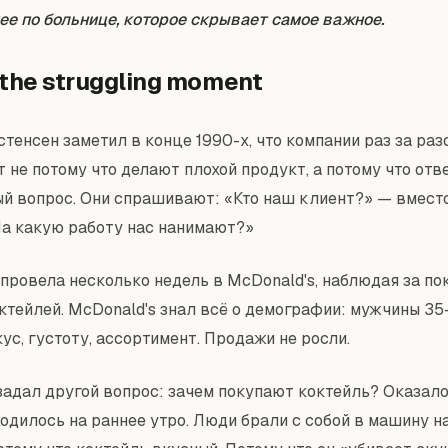
ее по больнице, которое скрывает самое важное.
the struggling moment
тенсен заметил в конце 1990-х, что компании раз за раз
 не потому что делают плохой продукт, а потому что отв
й вопрос. Они спрашивают: «Кто наш клиент?» — вместо
На какую работу нас нанимают?»
 провела несколько недель в McDonald's, наблюдая за по
ктейлей. McDonald's знал всё о демографии: мужчины 35
с, густоту, ассортимент. Продажи не росли.
задал другой вопрос: зачем покупают коктейль? Оказал
одилось на раннее утро. Люди брали с собой в машину н