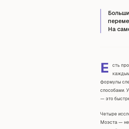
Больши
переме
На сам
Е
сть пр
каждым
формулы сле
способами. 
— это быстр
Четыре иссл
Моэста — не