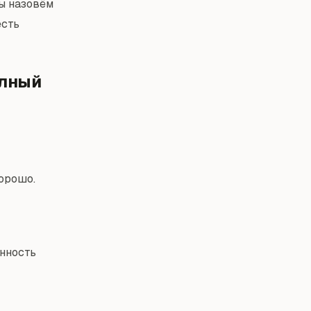
ы назовём
есть
олный
Хорошо.
енность