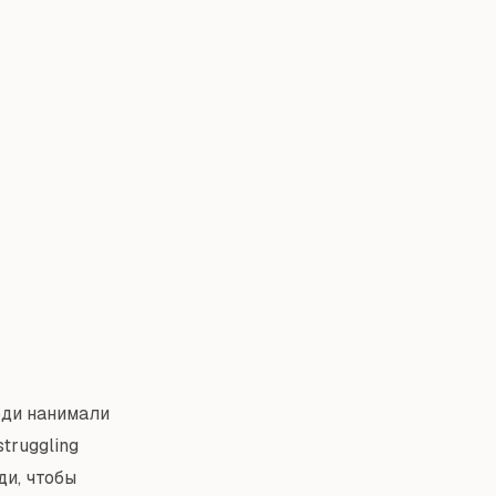
юди нанимали
truggling
ди, чтобы