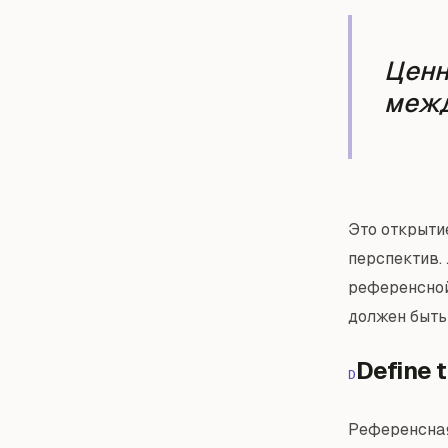
Ценн
межд
Это открыти
перспектив.
референсной 
должен быть
Define 
D
Референсная