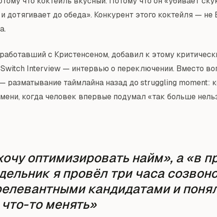
отому что коктейль вкусный. Потому что он «убивает ску
и дотягивает до обеда». Конкурент этого коктейля — не B
а.
 работавший с Кристенсеном, добавил к этому критическ
 Switch Interview — интервью о переключении. Вместо во
 — разматывание таймлайна назад до struggling moment: 
емени, когда человек впервые подумал «так больше нельз
хочу оптимизировать найм», а «в 
дельник я провёл три часа созвон
релевантными кандидатами и понял
 что-то менять»