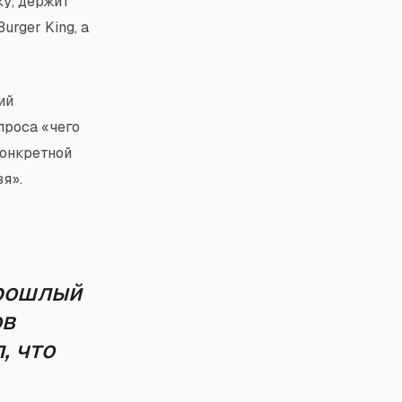
ку, держит
urger King, а
ий
проса «чего
конкретной
я».
прошлый
ов
, что