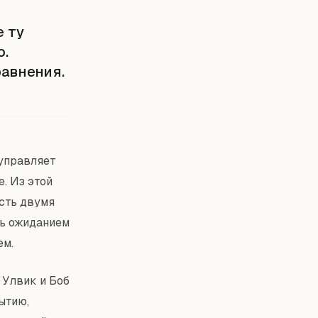
е ту
ю.
равнения.
 управляет
. Из этой
сть двумя
ть ожиданием
ем.
 Улвик и Боб
ытию,