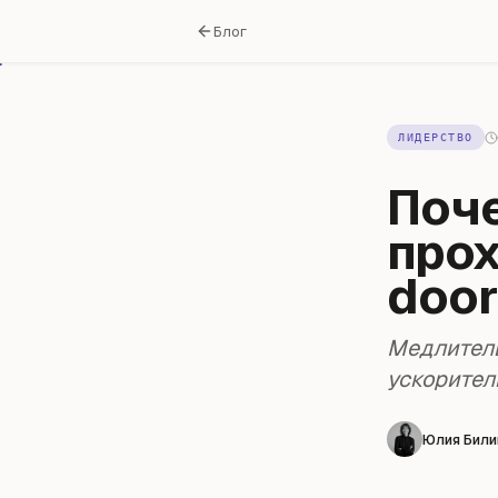
Блог
ЛИДЕРСТВО
Поч
прох
door
Медлитель
ускорител
Юлия Били