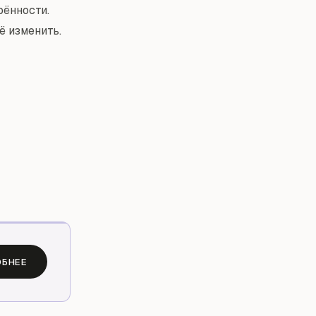
рённости.
ё изменить.
БНЕЕ