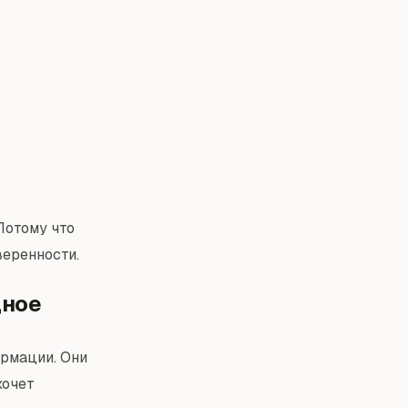
Потому что
веренности.
дное
ормации. Они
хочет