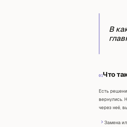
В ка
глав
Что та
01
Есть решени
вернулись. 
через неё, в
Замена ил