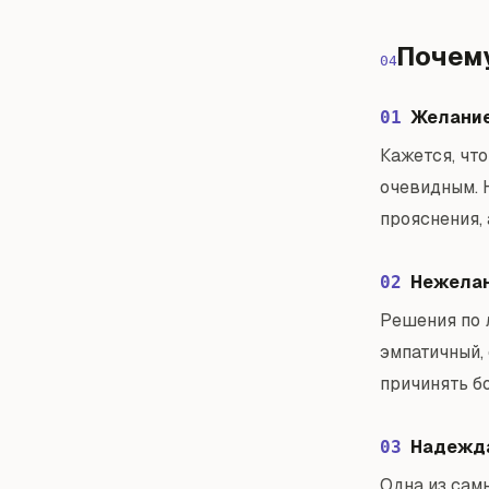
Почем
04
Желание
01
Кажется, чт
очевидным. 
прояснения,
Нежелан
02
Решения по л
эмпатичный, 
причинять бо
Надежда
03
Одна из сам