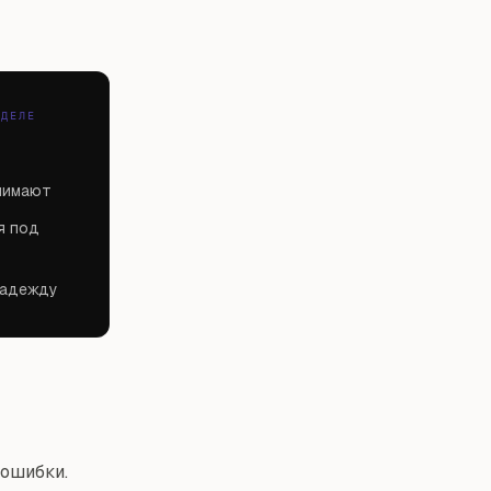
 ДЕЛЕ
онимают
я под
надежду
 ошибки.