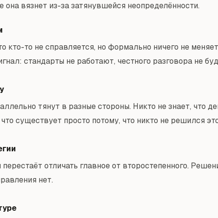
е она вязнет из-за затянувшейся неопределённости.
м
то кто-то не справляется, но формально ничего не меняе
гнал: стандарты не работают, честного разговора не буд
у
аллельно тянут в разные стороны. Никто не знает, что д
 что существует просто потому, что никто не решился это
егии
 перестаёт отличать главное от второстепенного. Решен
правления нет.
туре