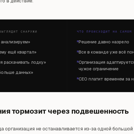
го в действие.
ВЫГЛЯДИТ СНАРУЖИ
ЧТО ПРОИСХОДИТ НА САМОМ
 анализируем»
Решение давно назрело
ему ещё квартал»
Все в команде уже всё п
мя раскачивать лодку»
Организация адаптируетс
чужое ограничение
больше данных»
CEO платит временем за 
ия тормозит через подвешенность
да организация не останавливается из-за одной большой