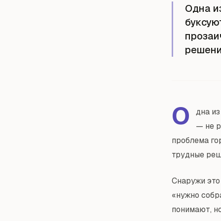
Одна и
буксую
прозаи
решени
О
дна из
— не р
проблема го
трудные реш
Снаружи это
«нужно собр
понимают, но