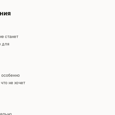
ния
ие станет
е для
, особенно
 что не хочет
тельно