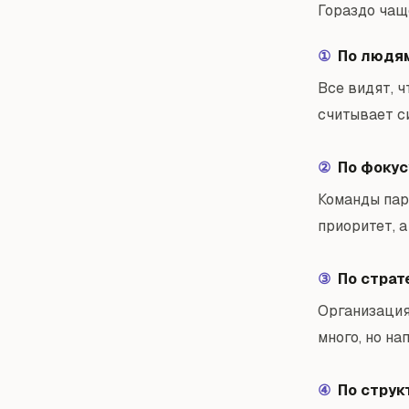
Гораздо чащ
По людя
①
Все видят, ч
считывает си
По фокус
②
Команды пар
приоритет, а
По страт
③
Организация
много, но на
По струк
④