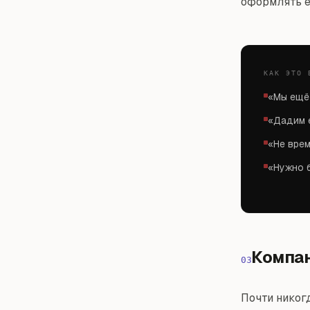
оформлять е
КАК ЭТО 
«Мы ещё
«Дадим 
«Не вре
«Нужно 
Компан
03
Почти никог