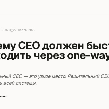
15 мин
22 марта 2026
ему CEO должен быс
одить через one-wa
ный CEO — это узкое место. Решительный CE
ь всей системы.
нкис