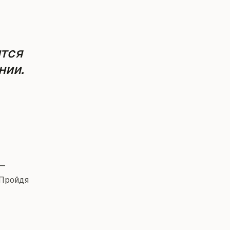
ится
нии.
 —
 Пройдя