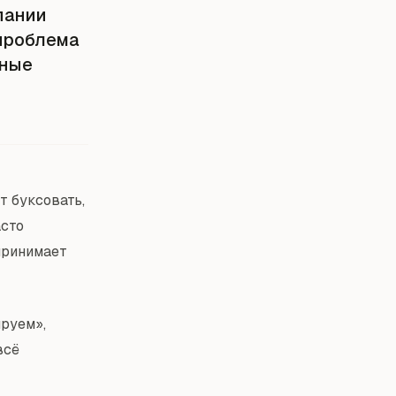
пании
 проблема
дные
т буксовать,
асто
принимает
ируем»,
всё