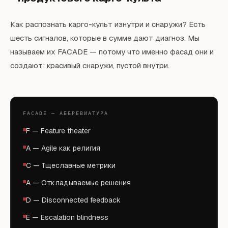
Как распознать карго-культ изнутри и снаружи? Есть
шесть сигналов, которые в сумме дают диагноз. Мы
называем их FACADE — потому что именно фасад они и
создают: красивый снаружи, пустой внутри.
FACADE — АББРЕВИАТУРА
F — Feature theater
A — Agile как религия
C — Тщеславные метрики
A — Откладываемые решения
D — Disconnected feedback
E — Escalation blindness